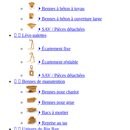
Bennes à béton à tuyau
Bennes à béton à ouverture large
SAV / Pièces détachées


Lève-palettes
Écartement fixe
Écartement réglable
SAV / Pièces détachées


Bennes de manutention
Bennes pour chariot
Bennes pour grue
Bacs à mortier
Reprise au tas


Univers du Big Bag