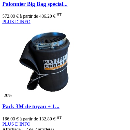
Palonnier Big Bag spécial...
Prix
Prix
HT
572,00 €
à partir de
486,20 €
de
PLUS D'INFO
base
-20%
Pack 3M de tuyau + 1...
Prix
Prix
HT
166,00 €
à partir de
132,80 €
de
PLUS D'INFO
base
Affichage 1-2 de 2 article(s)