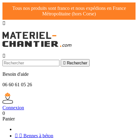
Tous nos produits sont franco et nous expédions en France
Métropolitaine (hors Corse)



Rechercher
Besoin d'aide
06 60 61 05 26
Connexion
0
Panier


Bennes à béton