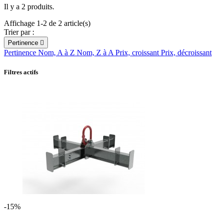
Il y a 2 produits.
Affichage 1-2 de 2 article(s)
Trier par :
Pertinence

Pertinence
Nom, A à Z
Nom, Z à A
Prix, croissant
Prix, décroissant
Filtres actifs
-15%