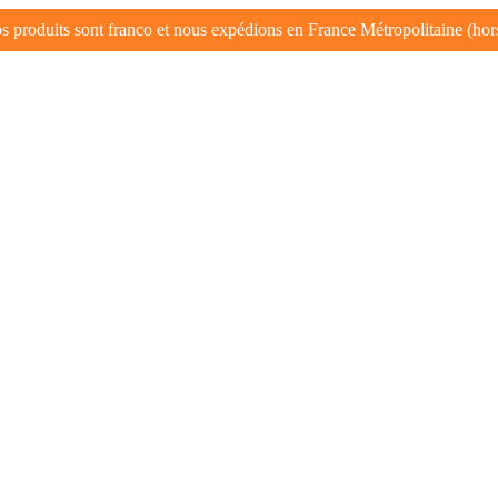
s produits sont franco et nous expédions en France Métropolitaine (hor