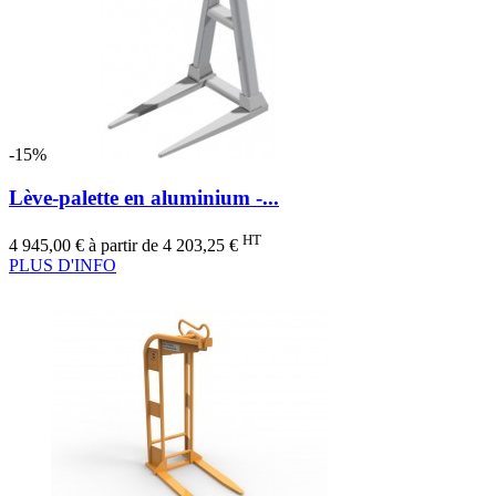
-15%
Lève-palette en aluminium -...
Prix
Prix
HT
4 945,00 €
à partir de
4 203,25 €
de
PLUS D'INFO
base