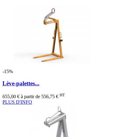
-15%
Lève-palettes...
Prix
Prix
HT
655,00 €
à partir de
556,75 €
de
PLUS D'INFO
base