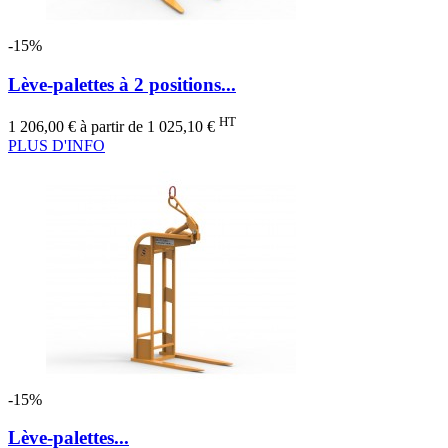
-15%
Lève-palettes à 2 positions...
Prix
Prix
HT
1 206,00 €
à partir de
1 025,10 €
de
PLUS D'INFO
base
-15%
Lève-palettes...