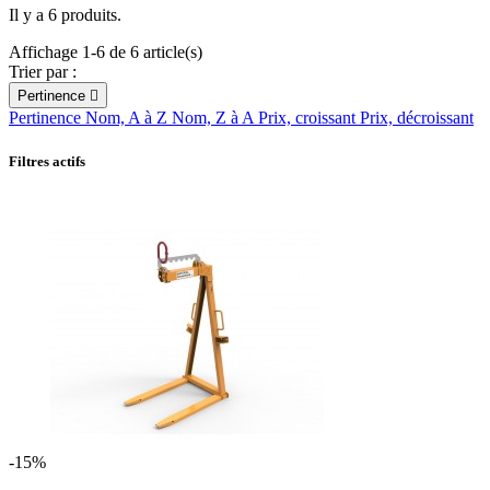
Il y a 6 produits.
Affichage 1-6 de 6 article(s)
Trier par :
Pertinence

Pertinence
Nom, A à Z
Nom, Z à A
Prix, croissant
Prix, décroissant
Filtres actifs
-15%