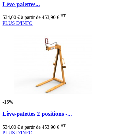
Lève-palettes...
Prix
Prix
HT
534,00 €
à partir de
453,90 €
de
PLUS D'INFO
base
-15%
Lève-palettes 2 positions -...
Prix
Prix
HT
534,00 €
à partir de
453,90 €
de
PLUS D'INFO
base